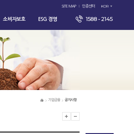
KOR
SITE MAP
인증센터
1588 - 2145
소비자보호
ESG 경영
기업금융
공지사항