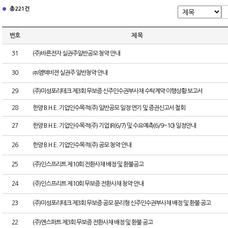
총 221건
번호
제 목
31
(주)바른전자 실권주일반공모 청약 안내
30
㈜엠텍비젼 실권주 일반청약 안내
29
(주)미성포리테크 제3회 무보증 신주인수권부사채 수탁계약 이행상황 보고서
28
한양 B.H.E. 기업인수목적(주) 일반공모 일정 연기 및 증권신고서 철회
27
한양 B.H.E. 기업인수목적(주) 기업 IR(6/7) 및 수요예측(6/9~10) 일정안내
26
한양 B.H.E. 기업인수목적(주) 공모 청약 안내
25
(주)인스프리트 제10회 전환사채 배정 및 환불공고
24
(주)인스프리트 제10회 무보증 전환사채 청약 안내
23
(주)미성포리테크 제3회 무보증 공모 분리형 신주인수권부사채 배정 및 환불 공고
22
(주)엔스퍼트 제3회 무보증 전환사채 배정 및 환불 공고