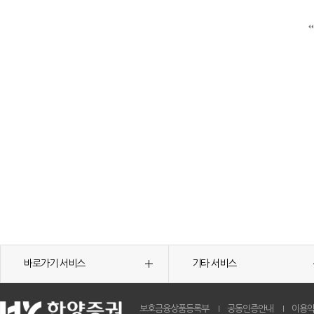
바로가기 서비스
기타 서비스
보호금융상품등록부
공동인증안내
이용