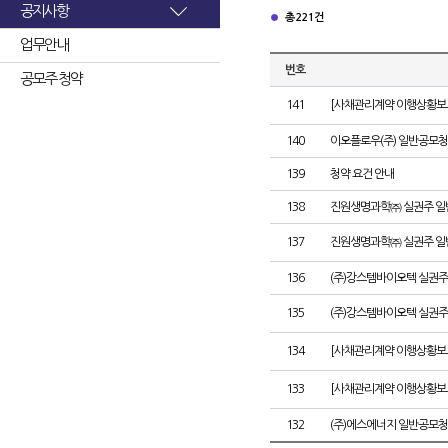
공지사항
총 221건
업무안내
번호
공모주 청약
141
[사채관리계약 이행상황보고
140
이오플로우(주) 일반공모청
139
청약 요건 안내
138
진원생명과학㈜ 실권주 일
137
진원생명과학㈜ 실권주 일
136
(주)강스템바이오텍 실권주
135
(주)강스템바이오텍 실권주
134
[사채관리계약 이행상황보고
133
[사채관리계약 이행상황보고
132
(주)에스에너지 일반공모청