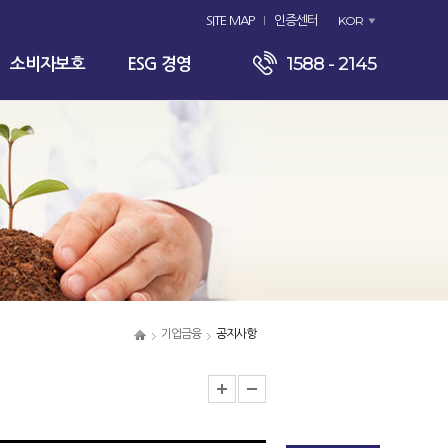
KOR
SITE MAP
인증센터
1588 - 2145
소비자보호
ESG 경영
기업금융
공지사항