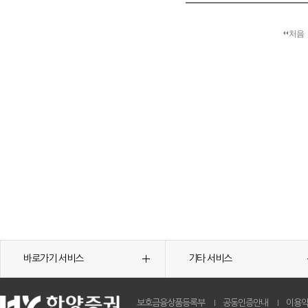
처음
바로가기 서비스
기타 서비스
보호금융상품등록부
공동인증안내
이용