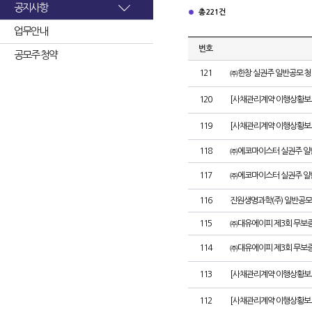
공지사항
총 221건
업무안내
번호
공모주 청약
121
㈜한창 실권주 일반공모 청
120
[사채관리계약 이행상황보고
119
[사채관리계약 이행상황보고
118
㈜에코마이스터 실권주 일
117
㈜에코마이스터 실권주 일
116
진원생명과학(주) 일반공모
115
㈜대유에이피 제3회 무보
114
㈜대유에이피 제3회 무보
113
[사채관리계약 이행상황보
112
[사채관리계약 이행상황보고