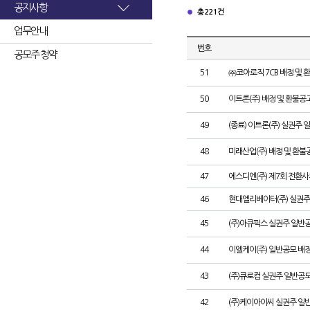
공지사항
총 221건
업무안내
번호
공모주 청약
51
㈜코아로직 7CB 배정 및 
50
이트론(주) 배정 및 환불공
49
(종료) 이트론(주) 실권주
48
미래산업(주) 배정 및 환불
47
에스디엔(주) 제7회 전환사
46
현대엘리베이터(주) 실권주
45
(주)아큐픽스 실권주 일반
44
이엘케이(주) 일반공모 배
43
(주)큐로컴 실권주 일반공모
42
(주)케이아이씨 실권주 일반