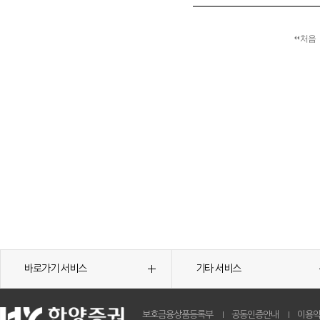
처음
바로가기 서비스
기타 서비스
보호금융상품등록부
공동인증안내
이용