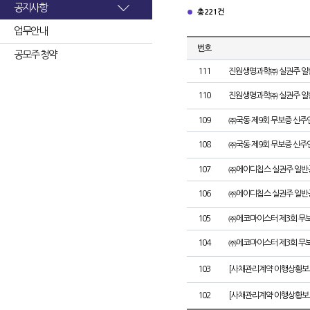
공지사항
총 221건
업무안내
번호
공모주 청약
111
진원생명과학㈜ 실권주 일
110
진원생명과학㈜ 실권주 일
109
㈜국동 제9회 무보증 신주
108
㈜국동 제9회 무보증 신
107
㈜에이디칩스 실권주 일반
106
㈜에이디칩스 실권주 일반
105
㈜에코마이스터 제3회 무
104
㈜에코마이스터 제3회 무
103
[사채관리계약 이행상황보
102
[사채관리계약 이행상황보고