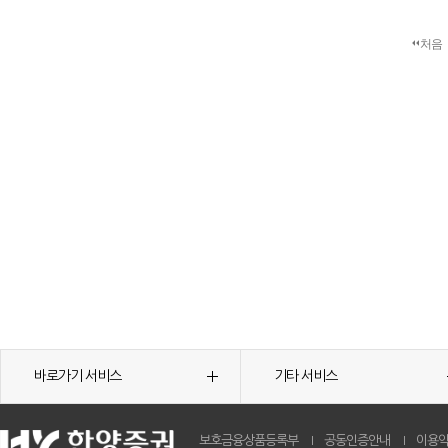
처음
바로가기 서비스
기타 서비스
보호금융상품등록부
공동인증안내
이용