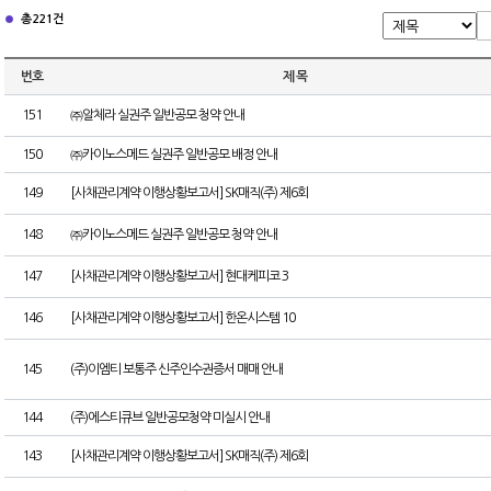
총 221건
번호
제 목
151
㈜알체라 실권주 일반공모 청약 안내
150
㈜카이노스메드 실권주 일반공모 배정 안내
149
[사채관리계약 이행상황보고서] SK매직(주) 제6회
148
㈜카이노스메드 실권주 일반공모 청약 안내
147
[사채관리계약 이행상황보고서] 현대케피코 3
146
[사채관리계약 이행상황보고서] 한온시스템 10
145
(주)이엠티 보통주 신주인수권증서 매매 안내
144
(주)에스티큐브 일반공모청약 미실시 안내
143
[사채관리계약 이행상황보고서] SK매직(주) 제6회