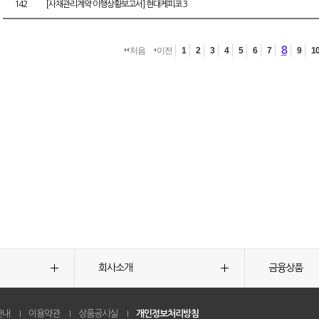
142
[사채관리계약 이행상황보고서] 현대케피코 3
8
처음
이전
1
2
3
4
5
6
7
9
1
회사소개
금융상품
안내
이용약관
상품공시실
개인정보처리방침