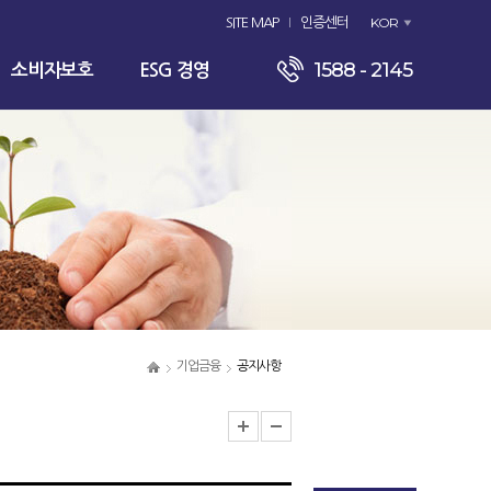
KOR
SITE MAP
인증센터
1588 - 2145
소비자보호
ESG 경영
기업금융
공지사항