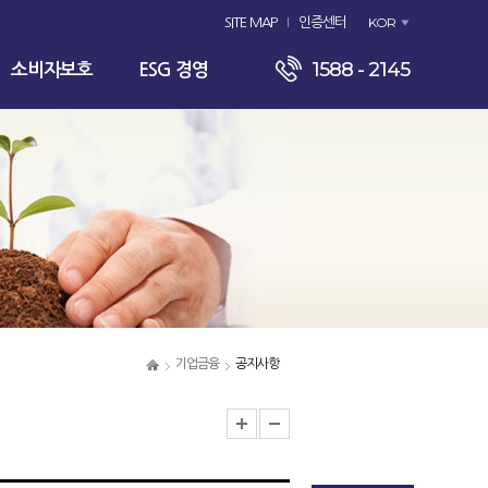
KOR
SITE MAP
인증센터
1588 - 2145
소비자보호
ESG 경영
기업금융
공지사항