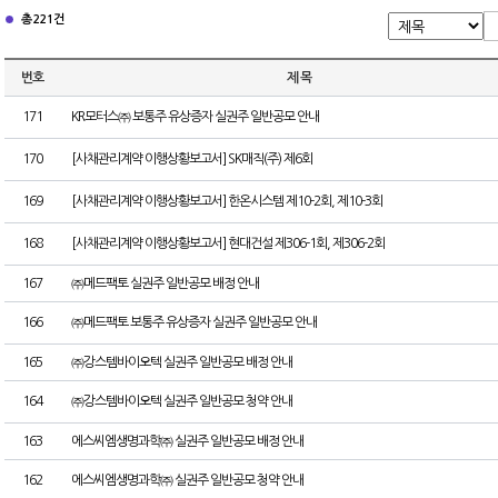
총 221건
번호
제 목
171
KR모터스㈜ 보통주 유상증자 실권주 일반공모 안내
170
[사채관리계약 이행상황보고서] SK매직(주) 제6회
169
[사채관리계약 이행상황보고서] 한온시스템 제10-2회, 제10-3회
168
[사채관리계약 이행상황보고서] 현대건설 제306-1회, 제306-2회
167
㈜메드팩토 실권주 일반공모 배정 안내
166
㈜메드팩토 보통주 유상증자 실권주 일반공모 안내
165
㈜강스템바이오텍 실권주 일반공모 배정 안내
164
㈜강스템바이오텍 실권주 일반공모 청약 안내
163
에스씨엠생명과학㈜ 실권주 일반공모 배정 안내
162
에스씨엠생명과학㈜ 실권주 일반공모 청약 안내