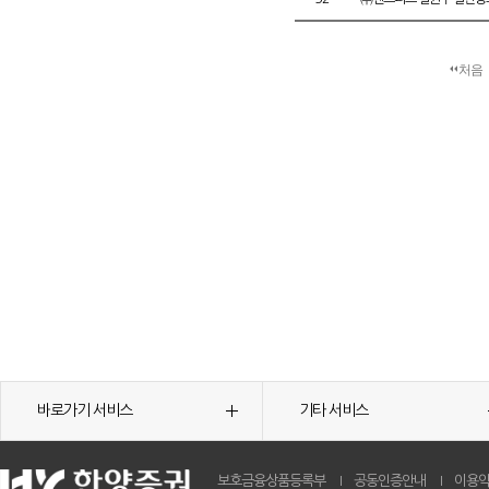
처음
바로가기 서비스
기타 서비스
보호금융상품등록부
공동인증안내
이용