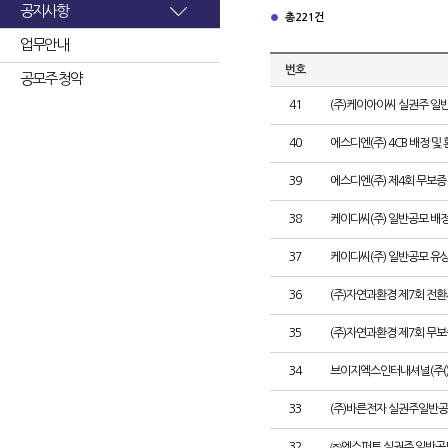
공지사항
총 221건
업무안내
번호
공모주 청약
41
(주)케이아이씨 실권주 일
40
에스디엔(주) 4CB 배정 및
39
에스디엔(주) 제4회 무보증
38
케이디씨(주) 일반공모 배
37
케이디씨(주) 일반공모 유
36
(주)자연과환경 제7회 전환
35
(주)자연과환경 제7회 무
34
브이지엑스인터내셔널(주()
33
(주)바른전자 실권주일반공
32
㈜엔스퍼트 실권주 일반공