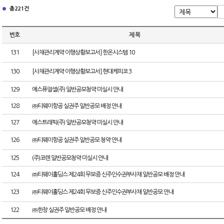
총 221건
번호
제 목
131
[사채관리계약 이행상황보고서] 한온시스템 10
130
[사채관리계약 이행상황보고서] 현대케피코 3
129
에스퓨얼셀(주) 일반공모청약 미실시 안내
128
㈜티웨이항공 실권주 일반공모 배정 안내
127
에스트래픽(주) 일반공모청약 미실시 안내
126
㈜티웨이항공 실권주 일반공모 청약 안내
125
(주)코렌 일반공모청약 미실시 안내
124
㈜티웨이홀딩스 제24회 무보증 신주인수권부사채 일반공모 배정 안내
123
㈜티웨이홀딩스 제24회 무보증 신주인수권부사채 일반공모 안내
122
㈜한창 실권주 일반공모 배정 안내