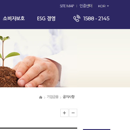
KOR
SITE MAP
인증센터
1588 - 2145
소비자보호
ESG 경영
기업금융
공지사항