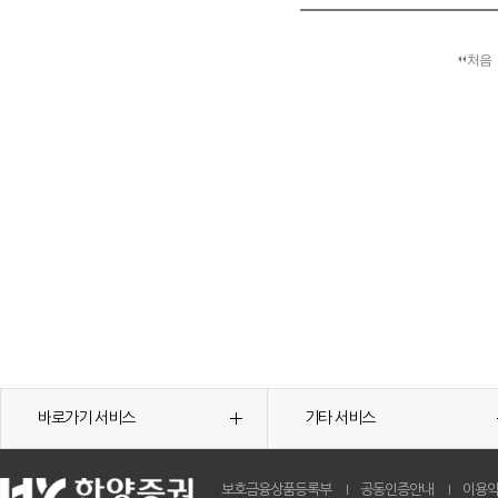
처음
바로가기 서비스
기타 서비스
보호금융상품등록부
공동인증안내
이용