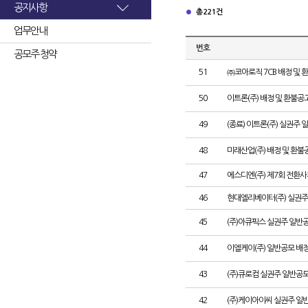
공지사항
총 221건
업무안내
번호
공모주 청약
51
㈜코아로직 7CB 배정 및 
50
이트론(주) 배정 및 환불공
49
(종료) 이트론(주) 실권주
48
미래산업(주) 배정 및 환불
47
에스디엔(주) 제7회 전환사
46
현대엘리베이터(주) 실권주
45
(주)아큐픽스 실권주 일반
44
이엘케이(주) 일반공모 배
43
(주)큐로컴 실권주 일반공모
42
(주)케이아이씨 실권주 일반