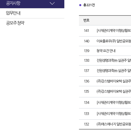
공지사항
총 221건
업무안내
번호
공모주 청약
141
[사채관리계약 이행상황보고
140
이오플로우(주) 일반공모청
139
청약 요건 안내
138
진원생명과학㈜ 실권주 일
137
진원생명과학㈜ 실권주 일
136
(주)강스템바이오텍 실권주
135
(주)강스템바이오텍 실권주
134
[사채관리계약 이행상황보고
133
[사채관리계약 이행상황보고
132
(주)에스에너지 일반공모청