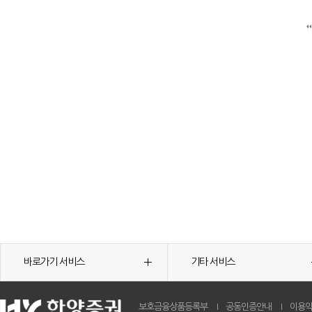
바로가기 서비스
기타 서비스
보호금융상품등록부
공동인증안내
이용