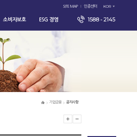
KOR
SITE MAP
인증센터
1588 - 2145
소비자보호
ESG 경영
기업금융
공지사항