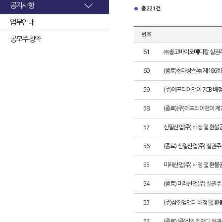
공지사항
총 221건
업무안내
번호
공모주 청약
61
㈜솔고바이오메디칼 실권주
60
(종료)현대상선㈜ 제186
59
(주)에프티이앤이 7CB 배
58
(종료)(주)에프티이앤이 
57
신일산업(주) 배정 및 환불
56
(종료) 신일산업(주) 실권
55
미래산업(주) 배정 및 환불
54
(종료) 미래산업(주) 실권
53
(주)삼진엘앤디 배정 및 
52
(종료) (주)삼진엘앤디 실