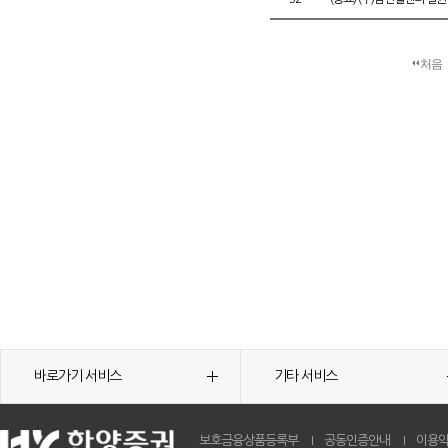
처음
바로가기 서비스
기타 서비스
보호금융상품등록부
공동인증안내
이용