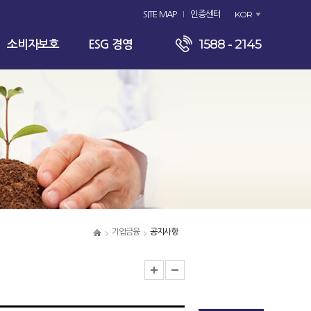
KOR
SITE MAP
인증센터
1588 - 2145
소비자보호
ESG 경영
기업금융
공지사항