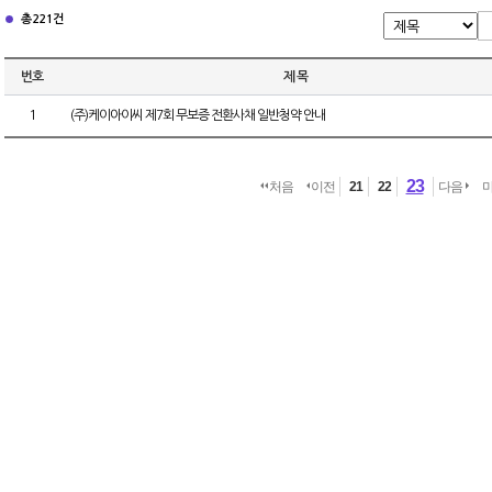
총 221건
번호
제 목
1
(주)케이아이씨 제7회 무보증 전환사채 일반청약 안내
23
처음
이전
21
22
다음