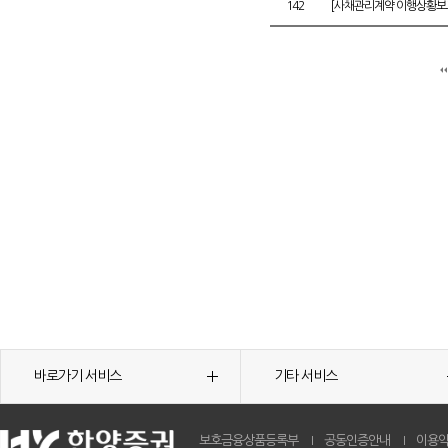
142
[사채관리계약 이행상황보고
바로가기 서비스
기타 서비스
보호금융상품등록부
공동인증안내
이용