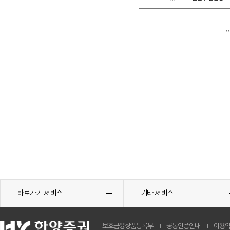
바로가기 서비스
기타 서비스
보호금융상품등록부
공동인증안내
이용