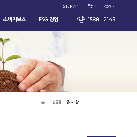
KOR
SITE MAP
인증센터
1588 - 2145
소비자보호
ESG 경영
기업금융
공지사항