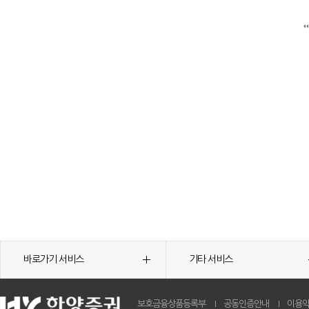
바로가기 서비스
기타 서비스
보호금융상품등록부
공동인증안내
이용