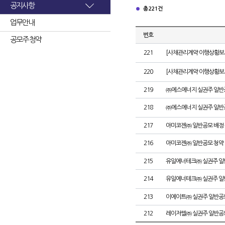
공지사항
총 221건
업무안내
번호
공모주 청약
221
[사채관리계약 이행상황보고
220
[사채관리계약 이행상황보고
219
㈜에스에너지 실권주 일반
218
㈜에스에너지 실권주 일반
217
아미코젠㈜ 일반공모 배정
216
아미코젠㈜ 일반공모 청약
215
유일에너테크㈜ 실권주 일
214
유일에너테크㈜ 실권주 일
213
이에이트㈜ 실권주 일반공
212
레이저쎌㈜ 실권주 일반공