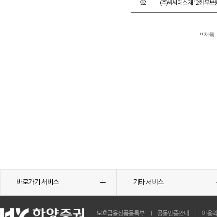
92
(주)씨씨에스 제12회 무
처음
바로가기 서비스
기타 서비스
보호금융상품등록부
공동인증안내
이용