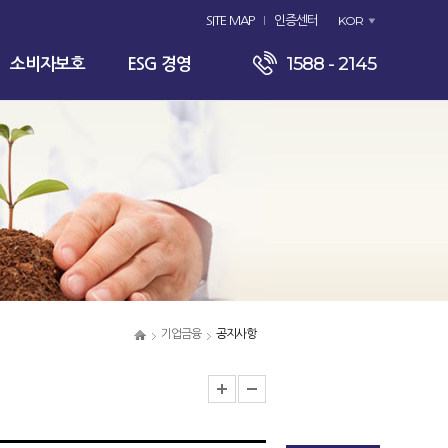
KOR
SITE MAP
인증센터
1588 - 2145
소비자보호
ESG 경영
기업금융
공지사항