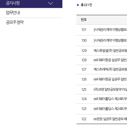
공지사항
총 221건
업무안내
번호
공모주 청약
131
[사채관리계약 이행상황보고
130
[사채관리계약 이행상황보고
129
에스퓨얼셀(주) 일반공모청
128
㈜티웨이항공 실권주 일반
127
에스트래픽(주) 일반공모청
126
㈜티웨이항공 실권주 일반
125
(주)코렌 일반공모청약 미
124
㈜티웨이홀딩스 제24회 
123
㈜티웨이홀딩스 제24회 
122
㈜한창 실권주 일반공모 배