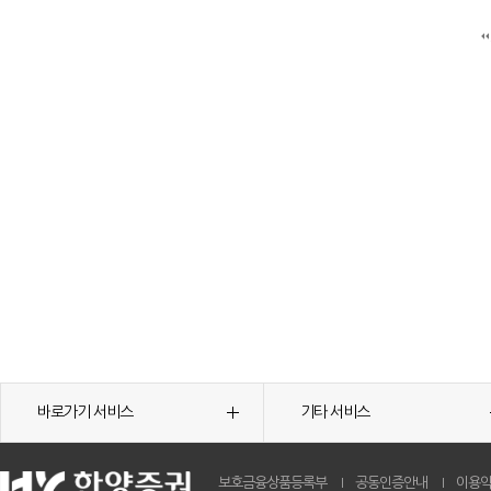
바로가기 서비스
기타 서비스
보호금융상품등록부
공동인증안내
이용