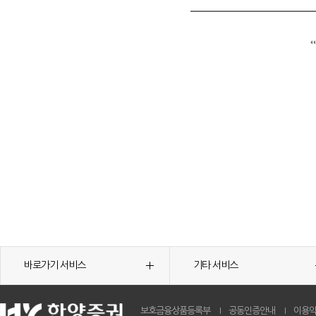
바로가기 서비스
기타 서비스
보호금융상품등록부
공동인증안내
이용