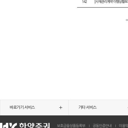
142
[사채관리계약 이행상황보고
바로가기 서비스
기타 서비스
보호금융상품등록부
공동인증안내
이용