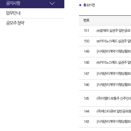
공지사항
총 221건
업무안내
번호
공모주 청약
151
㈜알체라 실권주 일반공모 
150
㈜카이노스메드 실권주 일
149
[사채관리계약 이행상황보고서
148
㈜카이노스메드 실권주 일
147
[사채관리계약 이행상황보고
146
[사채관리계약 이행상황보고
145
(주)이엠티 보통주 신주인
144
(주)에스티큐브 일반공모청
143
[사채관리계약 이행상황보고서