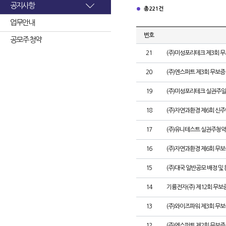
공지사항
총 221건
업무안내
번호
공모주 청약
21
(주)미성포리테크 제3회 
20
(주)엔스퍼트 제3회 무보
19
(주)미성포리테크 실권주일
18
(주)자연과환경 제6회 신
17
(주)유니테스트 실권주청약
16
(주)자연과환경 제6회 무
15
(주)대국 일반공모 배정 및
14
기륭전자(주) 제12회 무보
13
(주)와이즈파워 제3회 무보
12
(주)엔스퍼트 제2회 무보증