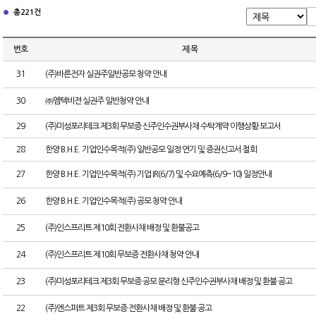
총 221건
번호
제 목
31
(주)바른전자 실권주일반공모 청약 안내
30
㈜엠텍비젼 실권주 일반청약 안내
29
(주)미성포리테크 제3회 무보증 신주인수권부사채 수탁계약 이행상황 보고서
28
한양 B.H.E. 기업인수목적(주) 일반공모 일정 연기 및 증권신고서 철회
27
한양 B.H.E. 기업인수목적(주) 기업 IR(6/7) 및 수요예측(6/9~10) 일정안내
26
한양 B.H.E. 기업인수목적(주) 공모 청약 안내
25
(주)인스프리트 제10회 전환사채 배정 및 환불공고
24
(주)인스프리트 제10회 무보증 전환사채 청약 안내
23
(주)미성포리테크 제3회 무보증 공모 분리형 신주인수권부사채 배정 및 환불 공고
22
(주)엔스퍼트 제3회 무보증 전환사채 배정 및 환불 공고