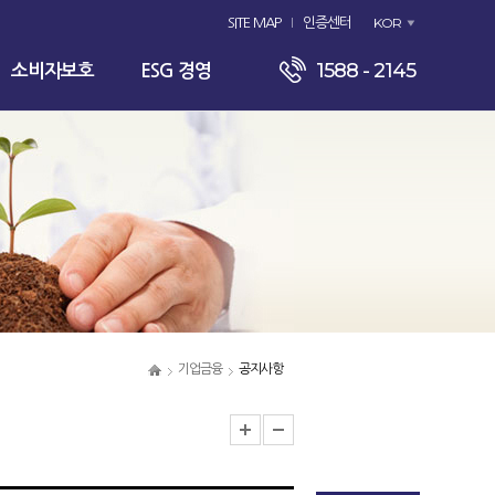
KOR
SITE MAP
인증센터
1588 - 2145
소비자보호
ESG 경영
기업금융
공지사항