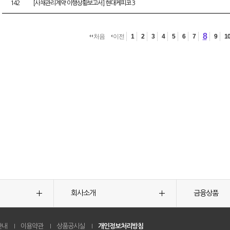
142
[사채관리계약 이행상황보고서] 현대케피코 3
8
처음
이전
1
2
3
4
5
6
7
9
1
회사소개
금융상품
안내
이용약관
상품공시실
개인정보처리방침