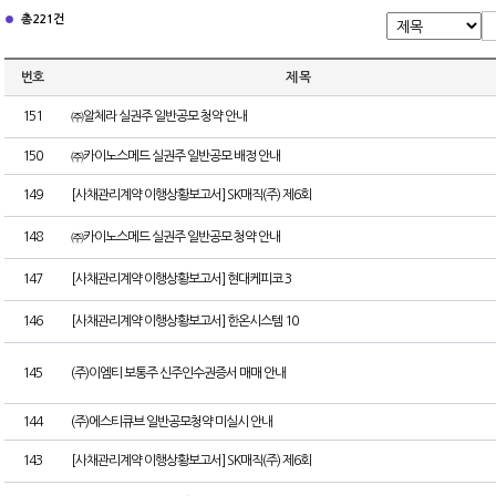
총 221건
번호
제 목
151
㈜알체라 실권주 일반공모 청약 안내
150
㈜카이노스메드 실권주 일반공모 배정 안내
149
[사채관리계약 이행상황보고서] SK매직(주) 제6회
148
㈜카이노스메드 실권주 일반공모 청약 안내
147
[사채관리계약 이행상황보고서] 현대케피코 3
146
[사채관리계약 이행상황보고서] 한온시스템 10
145
(주)이엠티 보통주 신주인수권증서 매매 안내
144
(주)에스티큐브 일반공모청약 미실시 안내
143
[사채관리계약 이행상황보고서] SK매직(주) 제6회