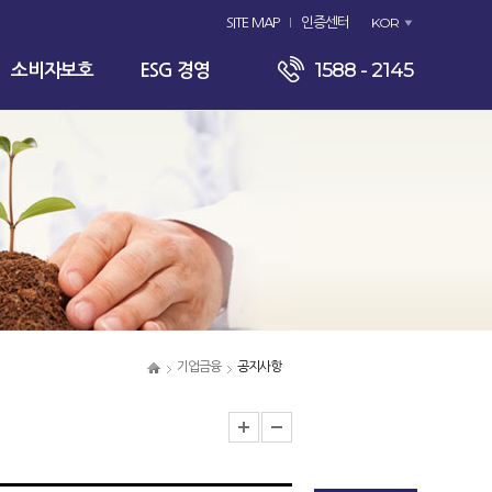
KOR
SITE MAP
인증센터
1588 - 2145
소비자보호
ESG 경영
기업금융
공지사항