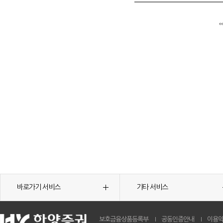
바로가기 서비스
기타 서비스
보호금융상품등록부
공동인증안내
이용