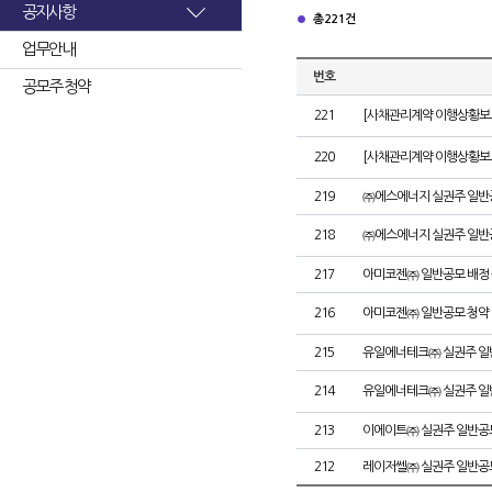
공지사항
총 221건
업무안내
번호
공모주 청약
221
[사채관리계약 이행상황보고
220
[사채관리계약 이행상황보고
219
㈜에스에너지 실권주 일반
218
㈜에스에너지 실권주 일반
217
아미코젠㈜ 일반공모 배정
216
아미코젠㈜ 일반공모 청약
215
유일에너테크㈜ 실권주 일
214
유일에너테크㈜ 실권주 일
213
이에이트㈜ 실권주 일반공
212
레이저쎌㈜ 실권주 일반공