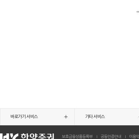
바로가기 서비스
기타 서비스
보호금융상품등록부
공동인증안내
이용