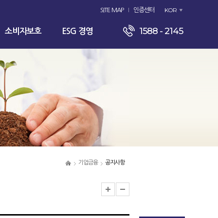
KOR
SITE MAP
인증센터
1588 - 2145
소비자보호
ESG 경영
기업금융
공지사항