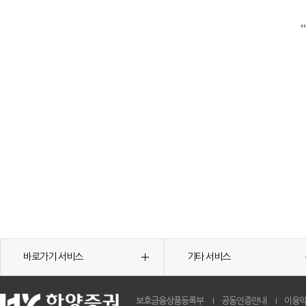
바로가기 서비스
기타 서비스
보호금융상품등록부
공동인증안내
이용