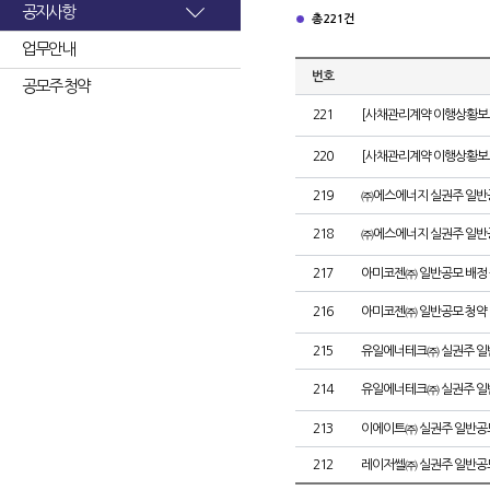
공지사항
총 221건
업무안내
번호
공모주 청약
221
[사채관리계약 이행상황보고
220
[사채관리계약 이행상황보고
219
㈜에스에너지 실권주 일반
218
㈜에스에너지 실권주 일반
217
아미코젠㈜ 일반공모 배정
216
아미코젠㈜ 일반공모 청약
215
유일에너테크㈜ 실권주 일
214
유일에너테크㈜ 실권주 일
213
이에이트㈜ 실권주 일반공
212
레이저쎌㈜ 실권주 일반공