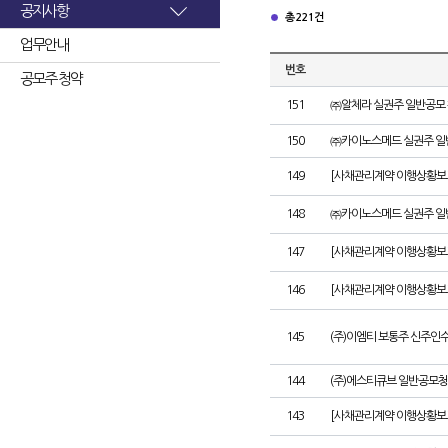
공지사항
총 221건
업무안내
번호
공모주 청약
151
㈜알체라 실권주 일반공모 
150
㈜카이노스메드 실권주 일
149
[사채관리계약 이행상황보고서
148
㈜카이노스메드 실권주 일
147
[사채관리계약 이행상황보고
146
[사채관리계약 이행상황보고
145
(주)이엠티 보통주 신주인
144
(주)에스티큐브 일반공모청
143
[사채관리계약 이행상황보고서