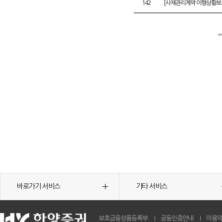
142
[사채관리계약 이행상황보고
바로가기 서비스
기타 서비스
보호금융상품등록부
공동인증안내
이용