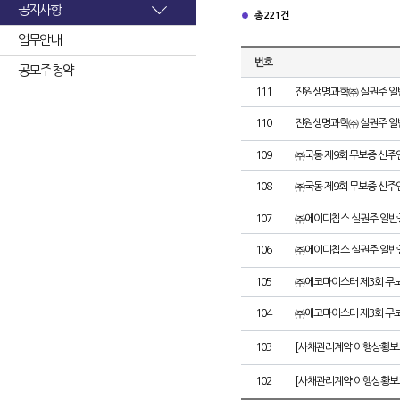
공지사항
총 221건
업무안내
번호
공모주 청약
111
진원생명과학㈜ 실권주 일
110
진원생명과학㈜ 실권주 일
109
㈜국동 제9회 무보증 신주
108
㈜국동 제9회 무보증 신
107
㈜에이디칩스 실권주 일반
106
㈜에이디칩스 실권주 일반
105
㈜에코마이스터 제3회 무
104
㈜에코마이스터 제3회 무
103
[사채관리계약 이행상황보
102
[사채관리계약 이행상황보고