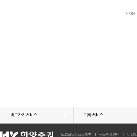
처음
바로가기 서비스
기타 서비스
보호금융상품등록부
공동인증안내
이용