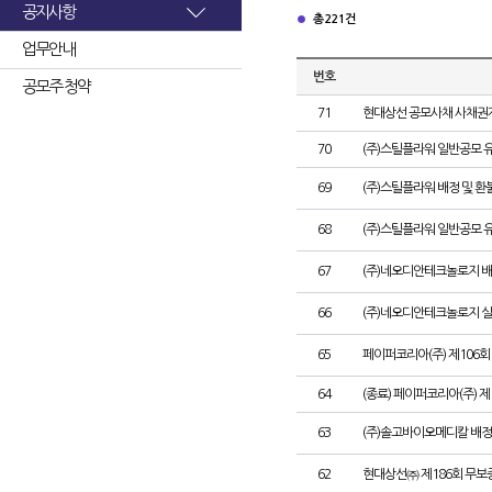
공지사항
총 221건
업무안내
번호
공모주 청약
71
현대상선 공모사채 사채권자
70
(주)스틸플라워 일반공모 
69
(주)스틸플라워 배정 및 
68
(주)스틸플라워 일반공모 
67
(주)네오디안테크놀로지 배
66
(주)네오디안테크놀로지 
65
페이퍼코리아(주) 제106
64
(종료) 페이퍼코리아(주) 
63
(주)솔고바이오메디칼 배정
62
현대상선㈜ 제186회 무보