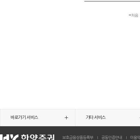
처음
바로가기 서비스
기타 서비스
보호금융상품등록부
공동인증안내
이용