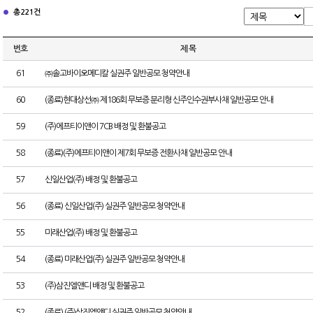
총 221건
번호
제 목
61
㈜솔고바이오메디칼 실권주 일반공모 청약안내
60
(종료)현대상선㈜ 제186회 무보증 분리형 신주인수권부사채 일반공모 안내
59
(주)에프티이앤이 7CB 배정 및 환불공고
58
(종료)(주)에프티이앤이 제7회 무보증 전환사채 일반공모 안내
57
신일산업(주) 배정 및 환불공고
56
(종료) 신일산업(주) 실권주 일반공모 청약안내
55
미래산업(주) 배정 및 환불공고
54
(종료) 미래산업(주) 실권주 일반공모 청약안내
53
(주)삼진엘앤디 배정 및 환불공고
52
(종료) (주)삼진엘앤디 실권주 일반공모 청약안내