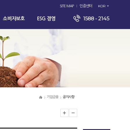
KOR
SITE MAP
인증센터
1588 - 2145
소비자보호
ESG 경영
기업금융
공지사항