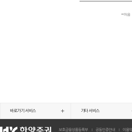
처음
바로가기 서비스
기타 서비스
보호금융상품등록부
공동인증안내
이용