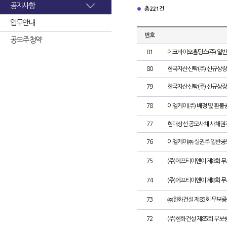
공지사항
총 221건
업무안내
번호
공모주 청약
81
에코바이오홀딩스(주) 일
80
한국자산신탁(주) 신규상장
79
한국자산신탁(주) 신규상장
78
이엘케이(주) 배정 및 환불
77
현대상선 공모사채 사채권자
76
이엘케이㈜ 실권주 일반공
75
(주)에프티이앤이 제8회 
74
(주)에프티이앤이 제8회 
73
㈜한화건설 제85회 무보증
72
(주)한화건설 제85회 무보