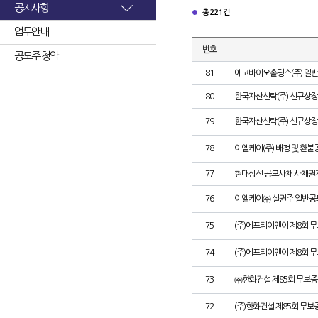
공지사항
총 221건
업무안내
번호
공모주 청약
81
에코바이오홀딩스(주) 일
80
한국자산신탁(주) 신규상장
79
한국자산신탁(주) 신규상장
78
이엘케이(주) 배정 및 환불
77
현대상선 공모사채 사채권자
76
이엘케이㈜ 실권주 일반공
75
(주)에프티이앤이 제8회 
74
(주)에프티이앤이 제8회 
73
㈜한화건설 제85회 무보증
72
(주)한화건설 제85회 무보