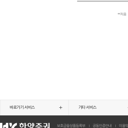
처음
바로가기 서비스
기타 서비스
보호금융상품등록부
공동인증안내
이용