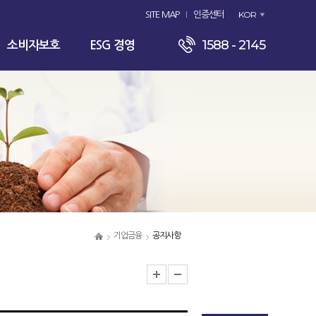
KOR
SITE MAP
인증센터
1588 - 2145
소비자보호
ESG 경영
기업금융
공지사항