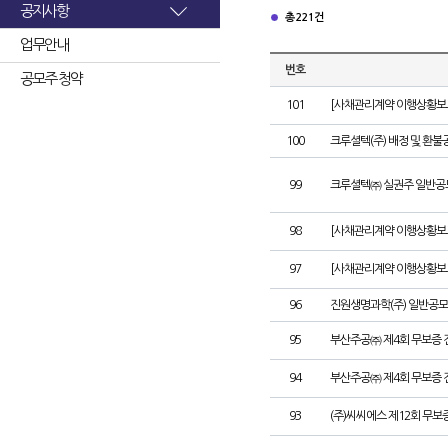
공지사항
총 221건
업무안내
번호
공모주 청약
101
[사채관리계약 이행상황보고
100
크루셜텍(주) 배정 및 환불
99
크루셜텍㈜ 실권주 일반공
98
[사채관리계약 이행상황보고
97
[사채관리계약 이행상황보고
96
진원생명과학(주) 일반공모
95
부산주공㈜ 제4회 무보증 
94
부산주공㈜ 제4회 무보증 
93
(주)씨씨에스 제12회 무