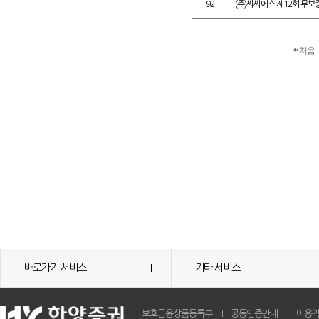
92
(주)씨씨에스 제12회 무
처음
바로가기 서비스
기타 서비스
보호금융상품등록부
공동인증안내
이용