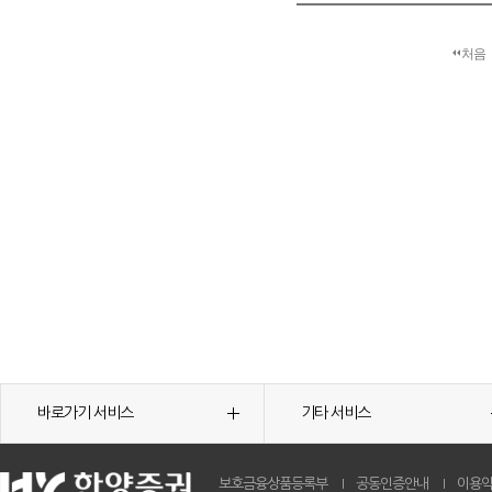
처음
바로가기 서비스
기타 서비스
보호금융상품등록부
공동인증안내
이용