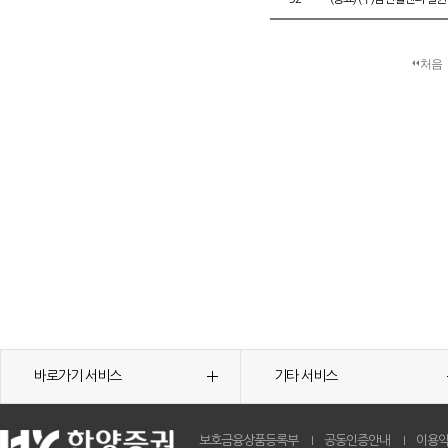
처음
바로가기 서비스
기타 서비스
보호금융상품등록부
공동인증안내
이용