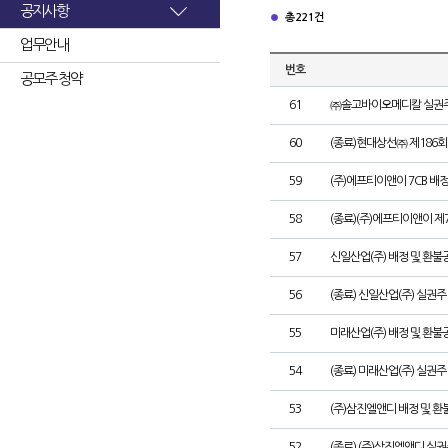
공지사항
총 221건
업무안내
번호
공모주 청약
61
㈜솔고바이오메디칼 실권주
60
(종료)현대상선㈜ 제186
59
(주)에프티이앤이 7CB 배
58
(종료)(주)에프티이앤이 
57
신일산업(주) 배정 및 환불
56
(종료) 신일산업(주) 실권
55
미래산업(주) 배정 및 환불
54
(종료) 미래산업(주) 실권
53
(주)삼진엘앤디 배정 및 
52
(종료) (주)삼진엘앤디 실