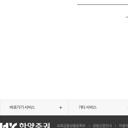
바로가기 서비스
기타 서비스
보호금융상품등록부
공동인증안내
이용