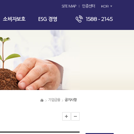
KOR
SITE MAP
인증센터
1588 - 2145
소비자보호
ESG 경영
기업금융
공지사항