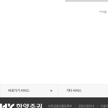
처음
바로가기 서비스
기타 서비스
보호금융상품등록부
공동인증안내
이용