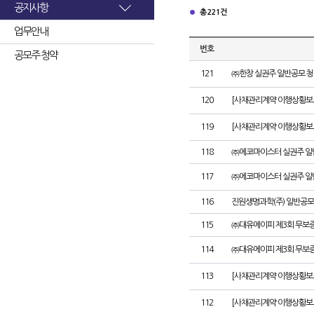
공지사항
총 221건
업무안내
번호
공모주 청약
121
㈜한창 실권주 일반공모 청
120
[사채관리계약 이행상황보고
119
[사채관리계약 이행상황보고
118
㈜에코마이스터 실권주 일
117
㈜에코마이스터 실권주 일
116
진원생명과학(주) 일반공모
115
㈜대유에이피 제3회 무보
114
㈜대유에이피 제3회 무보
113
[사채관리계약 이행상황보
112
[사채관리계약 이행상황보고