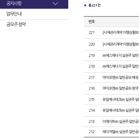
공지사항
총 221건
업무안내
번호
공모주 청약
221
[사채관리계약 이행상황보고
220
[사채관리계약 이행상황보고
219
㈜에스에너지 실권주 일반
218
㈜에스에너지 실권주 일반
217
아미코젠㈜ 일반공모 배정
216
아미코젠㈜ 일반공모 청약
215
유일에너테크㈜ 실권주 일
214
유일에너테크㈜ 실권주 일
213
이에이트㈜ 실권주 일반공
212
레이저쎌㈜ 실권주 일반공