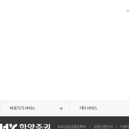
바로가기 서비스
기타 서비스
보호금융상품등록부
공동인증안내
이용