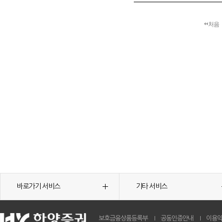
처음
바로가기 서비스
기타 서비스
보호금융상품등록부
공동인증안내
이용