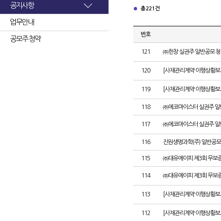
공지사항
총 221건
업무안내
번호
공모주 청약
121
㈜한창 실권주 일반공모 청
120
[사채관리계약 이행상황보고
119
[사채관리계약 이행상황보고
118
㈜에코마이스터 실권주 일
117
㈜에코마이스터 실권주 일
116
진원생명과학(주) 일반공모
115
㈜대유에이피 제3회 무보
114
㈜대유에이피 제3회 무보
113
[사채관리계약 이행상황보
112
[사채관리계약 이행상황보고