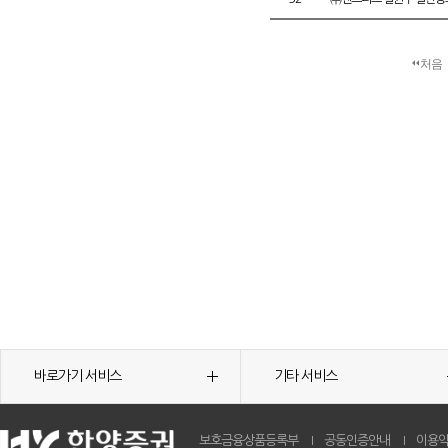
처음
바로가기 서비스
기타 서비스
보호금융상품등록부
공동인증안내
이용