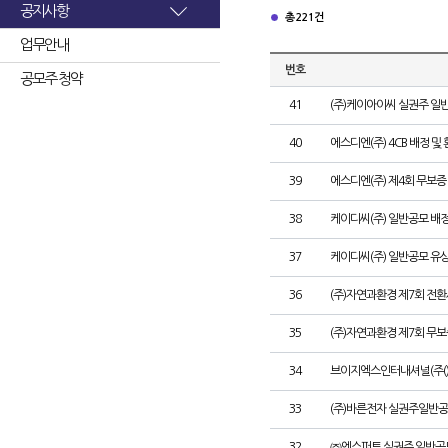
공지사항
총 221건
업무안내
번호
공모주 청약
41
(주)케이아이씨 실권주 일
40
에스디엔(주) 4CB 배정 및
39
에스디엔(주) 제4회 무보증
38
케이디씨(주) 일반공모 배
37
케이디씨(주) 일반공모 유
36
(주)자연과환경 제7회 전환
35
(주)자연과환경 제7회 무
34
브이지엑스인터내셔널(주()
33
(주)바른전자 실권주일반공
32
㈜엔스퍼트 실권주 일반공