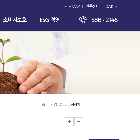
KOR
SITE MAP
인증센터
1588 - 2145
소비자보호
ESG 경영
기업금융
공지사항