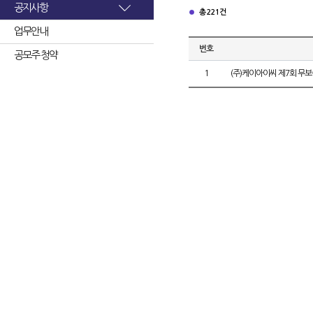
공지사항
총 221건
업무안내
번호
공모주 청약
1
(주)케이아이씨 제7회 무