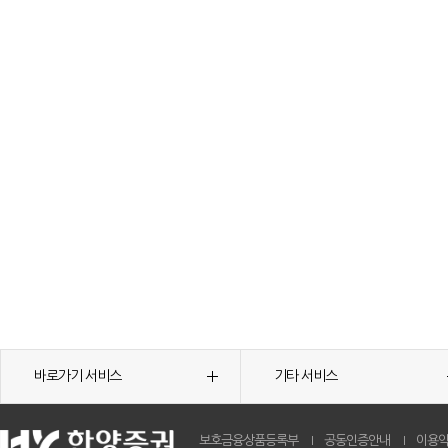
바로가기 서비스
기타 서비스
보호금융상품등록부
공동인증안내
이용